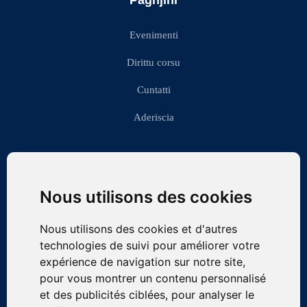
Evenimenti
Dirittu corsu
Cuntatti
Aderiscia
Contact
Nous utilisons des cookies
asso.corsesdupalais@gmail.com
Nous utilisons des cookies et d'autres
Association LES CORSES DU PALAIS, Bureau des Associations du
technologies de suivi pour améliorer votre
Barreau de Paris, 4 Boulevard du Palais, 75001 PARIS
expérience de navigation sur notre site,
pour vous montrer un contenu personnalisé
Lien vers la page des associations du Barreau de Paris
et des publicités ciblées, pour analyser le