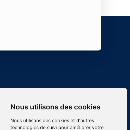
Contact
Nous utilisons des cookies
asso.corsesdupalais@gmail.com
Association LES CORSES DU PALAIS,
Nous utilisons des cookies et d'autres
Bureau des Associations du Barreau de
technologies de suivi pour améliorer votre